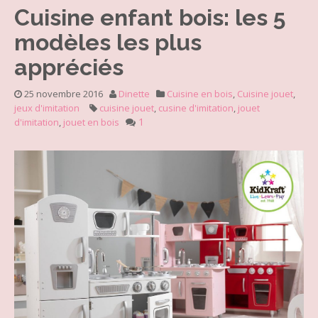
Cuisine enfant bois: les 5
modèles les plus
appréciés
25 novembre 2016
Dinette
Cuisine en bois
,
Cuisine jouet
,
jeux d'imitation
cuisine jouet
,
cusine d'imitation
,
jouet
1
d'imitation
,
jouet en bois