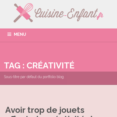
MENU
ACCUEIL
NOTRE SÉLECTION
GUIDE D’ACHAT
LES MARQUES
LA BOUTIQUE
CONTACTEZ-NOUS
TAG : CRÉATIVITÉ
Sous-titre par défaut du portfolio blog.
Avoir trop de jouets