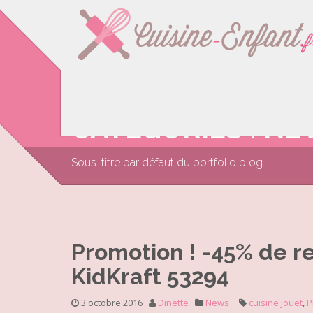
CATÉGORIES : N
Sous-titre par défaut du portfolio blog.
Promotion ! -45% de re
KidKraft 53294
3 octobre 2016
Dinette
News
cuisine jouet
,
P